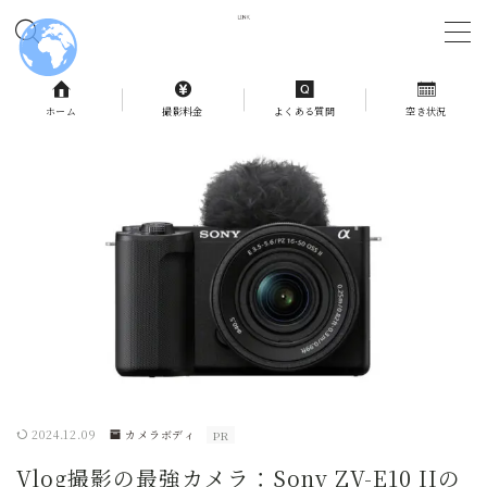
MENU
ホーム
撮影料金
よくある質問
空き状況
ホーム
撮影料金
よくある質問
予約状況
お問合せ
2024.12.09
カメラボディ
PR
記事一覧
Vlog撮影の最強カメラ：Sony ZV-E10 IIの