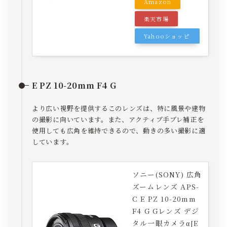
Amazon
楽天市場
Yahooショッピ
ング
E PZ 10-20mm F4 G
より広い視野を提供するこのレンズは、特に風景や建物
の撮影に向いています。また、アクティブ手ブレ補正を
使用しても広角を維持できるので、動きの多い撮影に適
しています。
Follow Me
ソニー(SONY) 広角
ズームレンズ APS-
C E PZ 10-20mm
約2,500種類のカメラ・レンズが1,188 円（税込）
F4 G Gレンズ デジ
【日本最大級】機材レンタルは
タル一眼カメラα[E
GOOPASS