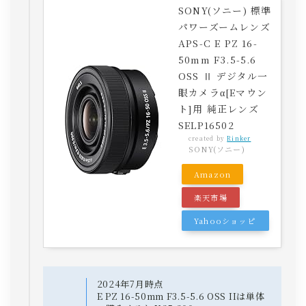
SONY(ソニー) 標準
パワーズームレンズ
APS-C E PZ 16-
50mm F3.5-5.6
OSS Ⅱ デジタル一
眼カメラα[Eマウン
ト]用 純正レンズ
SELP16502
created by
Rinker
SONY(ソニー)
Amazon
楽天市場
Yahooショッピ
ング
2024年7月時点
E PZ 16-50mm F3.5-5.6 OSS IIは単体