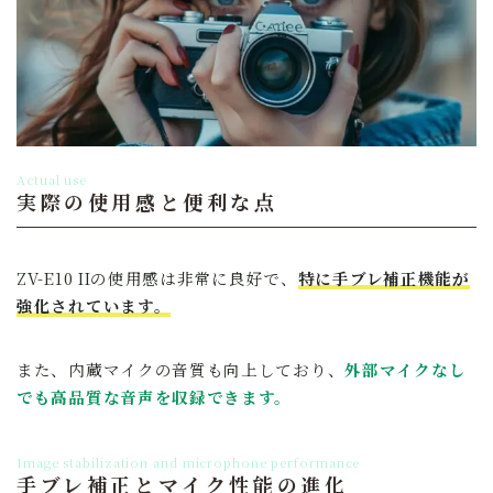
Actual use
実際の使用感と便利な点
ZV-E10 IIの使用感は非常に良好で、
特に手ブレ補正機能が
強化されています。
また、内蔵マイクの音質も向上しており、
外部マイクなし
でも高品質な音声を収録できます。
Image stabilization and microphone performance
手ブレ補正とマイク性能の進化