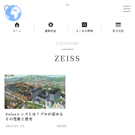
MENU
ホーム
撮影料金
よくある質問
空き状況
ホーム
CATEGORY
ZEISS
撮影料金
よくある質問
予約状況
お問合せ
Zeissレンズとは？プロが認める
その性能と歴史
記事一覧
2024.03.25
ZEISS