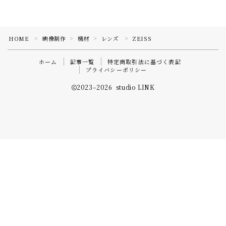
HOME
映像制作
機材
レンズ
ZEISS
＞
＞
＞
＞
ホーム
記事一覧
特定商取引法に基づく表記
プライバシーポリシー
2023–2026 studio LINK
Follow Me
約2,500種類のカメラ・レンズが1,188 円（税込）
【日本最大級】機材レンタルは
GOOPASS