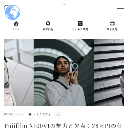
MENU
ホーム
撮影料金
よくある質問
空き状況
ホーム
撮影料金
よくある質問
予約状況
お問合せ
2024.05.31
カメラボディ
PR
記事一覧
Fujifilm X100VIの魅力と欠点：28万円の価