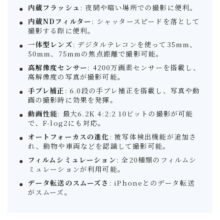
内蔵フラッシュ
: 夜間や暗い場所での撮影に便利。
内蔵NDフィルター
: シャッタースピードを落として
撮影する際に便利。
一体型レンズ
: デジタルテレコンを使って35mm、
50mm、75mmの焦点距離で撮影可能。
高解像度センサー
: 4200万画素センサーを搭載し、
高解像度の写真が撮影可能。
手ブレ補正
: 6.0段の手ブレ補正を搭載し、写真や動
画の撮影時に効果を発揮。
動画性能
: 最大6.2K 4:2:2 10ビットの撮影が可能
で、F-log2にも対応。
オートフォーカスの進化
: 被写体検出機能が追加さ
れ、動物や車両などを認識して撮影可能。
フィルムシミュレーション
: 全20種類のフィルムシ
ミュレーションが利用可能。
データ転送のスムーズさ
: iPhoneとのデータ転送
がスムーズ。