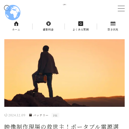
MENU
ホーム
撮影料金
よくある質問
空き状況
ホーム
撮影料金
よくある質問
予約状況
お問合せ
2024.12.09
バッテリー
PR
記事一覧
映像制作現場の救世主！ポータブル電源選