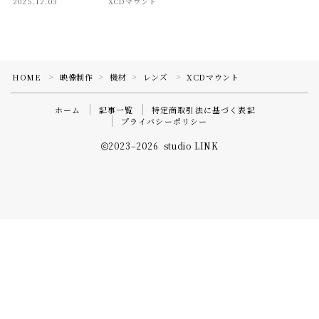
2025.12.03
XCDマウント
HOME
映像制作
機材
レンズ
XCDマウント
＞
＞
＞
＞
ホーム
記事一覧
特定商取引法に基づく表記
プライバシーポリシー
2023–2026 studio LINK
Follow Me
約2,500種類のカメラ・レンズが1,188 円（税込）
【日本最大級】機材レンタルは
GOOPASS