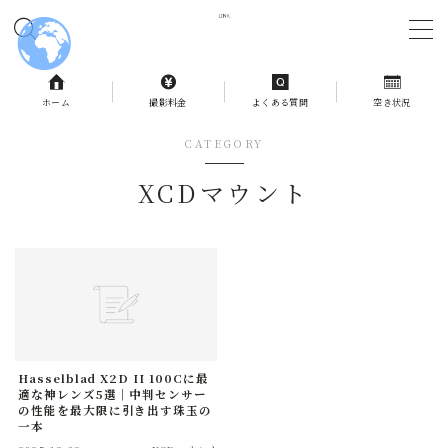
MENU
ホーム
撮影料金
よくある質問
空き状況
ホーム
CATEGORY
XCDマウント
撮影料金
よくある質問
予約状況
お問合せ
Hasselblad X2D II 100Cに最
適な神レンズ5選｜中判センサー
の性能を最大限に引き出す珠玉の
記事一覧
一本