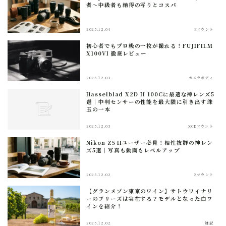
者〜中級者も納得の写りとコスパ
2025.12.04
Eマウント
初心者でもプロ級の一枚が撮れる！FUJIFILM
X100VI 徹底レビュー
2025.12.03
カメラボディ
Hasselblad X2D II 100Cに最適な神レンズ5
選｜中判センサーの性能を最大限に引き出す珠
玉の一本
2025.12.03
XCDマウント
Nikon Z5 IIユーザー必見！相性抜群の神レン
ズ5選｜写真も動画もレベルアップ
2025.12.02
Zマウント
【グランメゾン東京のワイン】サトウワイナリ
ーのブリーズは実在する？モデルとなった白ワ
インを紹介！
2025.12.02
雑記