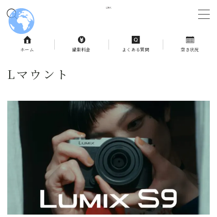
MENU
ホーム
撮影料金
よくある質問
空き状況
ホーム
Lマウント
撮影料金
よくある質問
予約状況
お問合せ
記事一覧