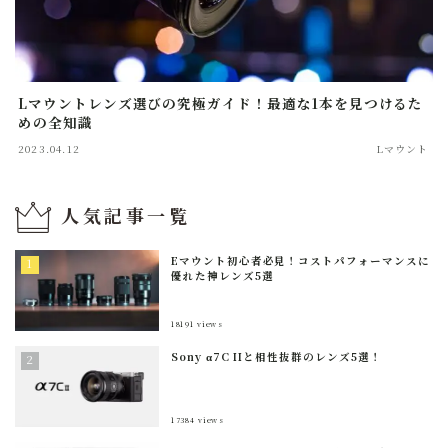
Lマウントレンズ選びの究極ガイド！最適な1本を見つけるた
めの全知識
2023.04.12
Lマウント
人気記事一覧
Eマウント初心者必見！コストパフォーマンスに
優れた神レンズ5選
18191
views
Sony α7C IIと相性抜群のレンズ5選！
17384
views