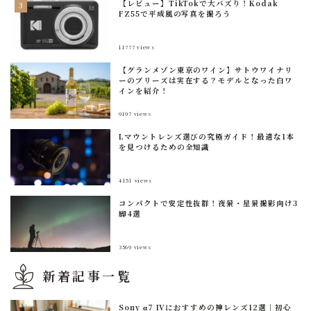
【レビュー】TikTokで大バズり！Kodak
FZ55で平成風の写真を撮ろう
11777
views
【グランメゾン東京のワイン】サトウワイナリ
ーのブリーズは実在する？モデルとなった白ワ
インを紹介！
9197
views
Lマウントレンズ選びの究極ガイド！最適な1本
を見つけるための全知識
4151
views
コンパクトで安定性抜群！夜景・星景撮影向け3
脚4選
3569
views
新着記事一覧
Sony α7 IVにおすすめの神レンズ12選｜初心