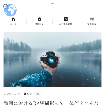
MENU
ホーム
撮影料金
よくある質問
空き状況
ホーム
撮影料金
よくある質問
予約状況
お問合せ
2024.12.09
知見
PR
記事一覧
動画におけるRAW撮影って一体何？どんな